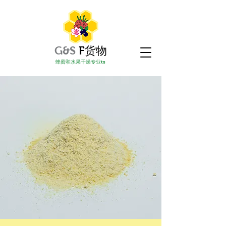
G&S
F
货物
蜂蜜和水果干燥专业
ts